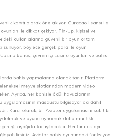
venlik kanıtı olarak öne çıkıyor. Curacao lisansı ile
yunları ile dikkat çekiyor. Pin-Up, kişisel ve
ye’deki kullanıcılarına güvenli bir oyun ortamı
ı sunuyor, böylece gerçek para ile oyun
 Casino bonus, çevrim içi casino oyunları ve bahis
orlarda bahis yapmalarına olanak tanır. Platform,
r. Geleneksel meyve slotlarından modern video
çeker. Ayrıca, her bahisle ödül havuzlarının
nu uygulamasının masaüstü bilgisayar da dahil
ır. Kural olarak, bir Aviator uygulamasını sabit bir
 kaydolmak ve oyunu oynamak daha mantıklı
eneği aşağıda tartışılacaktır. Her bir noktayı
ağlayabilirsiniz. Aviator bahis oyunundaki fonksiyon