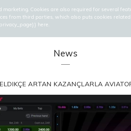
d marketing. Cookies are also required for several feat
WELCOME
PROJECTS
SERVICES
OUR
vices from third parties, which also puts cookies relate
privacy_page}} here.
News
ELDIKÇE ARTAN KAZANÇLARLA AVIATO