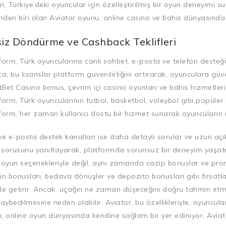
, Türkiye’deki oyuncular için özelleştirilmiş bir oyun deneyimi su
inden biri olan Aviator oyunu, online casino ve bahis dünyasında 
siz Döndürme ve Cashback Teklifleri
form, Türk oyuncularına canlı sohbet, e-posta ve telefon desteği 
ca, bu lisanslar platform güvenilirliğini artırarak, oyunculara g
Bet Casino bonus, çevrim içi casino oyunları ve bahis hizmetler
form, Türk oyuncularının futbol, basketbol, voleybol gibi popüle
form, her zaman kullanıcı dostu bir hizmet sunarak oyuncuların
ve e-posta destek kanalları ise daha detaylı sorular ve uzun açı
ü sorusunu yanıtlayarak, platformda sorunsuz bir deneyim yaşatm
 oyun seçenekleriyle değil, aynı zamanda cazip bonuslar ve pro
in bonusları, bedava dönüşler ve depozito bonusları gibi fırsatla
le getirir. Ancak, uçağın ne zaman düşeceğini doğru tahmin etm
kaybedilmesine neden olabilir. Aviator, bu özellikleriyle, oyuncu
, online oyun dünyasında kendine sağlam bir yer ediniyor. Avia