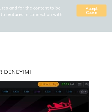
ures and for the content to be
Accept
 APPROACH
CONTACT
COOKIE AND PRIVACY POLICY
Cookie
d to features in connection with
R DENEYIMI