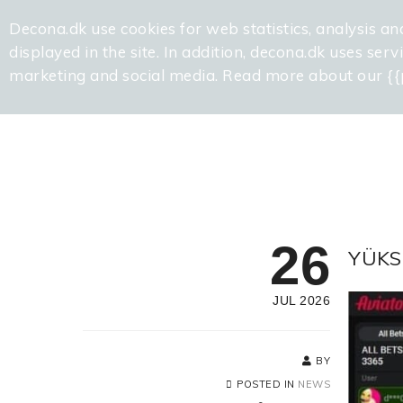
Decona.dk use cookies for web statistics, analysis an
displayed in the site. In addition, decona.dk uses ser
marketing and social media. Read more about our {{
26
YÜKS
JUL 2026
BY
POSTED IN
NEWS