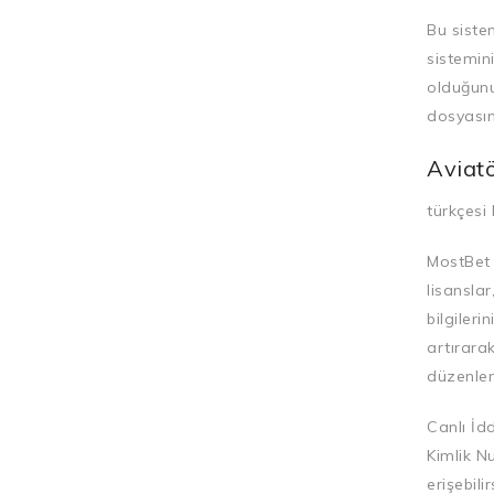
Bu siste
sistemin
olduğunu
dosyasın
Aviat
türkçesi
MostBet 
lisansla
bilgileri
artırara
düzenlem
Canlı İd
Kimlik N
erişebili