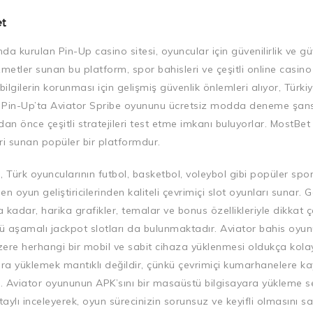
t
nda kurulan Pin-Up casino sitesi, oyuncular için güvenilirlik ve gü
metler sunan bu platform, spor bahisleri ve çeşitli online casino o
bilgilerin korunması için gelişmiş güvenlik önlemleri alıyor, Türki
. Pin-Up’ta Aviator Spribe oyununu ücretsiz modda deneme şans
n önce çeşitli stratejileri test etme imkanı buluyorlar. MostBet
ri sunan popüler bir platformdur.
, Türk oyuncularının futbol, basketbol, voleybol gibi popüler sp
en oyun geliştiricilerinden kaliteli çevrimiçi slot oyunları suna
a kadar, harika grafikler, temalar ve bonus özellikleriyle dikkat 
 aşamalı jackpot slotları da bulunmaktadır. Aviator bahis oyu
ere herhangi bir mobil ve sabit cihaza yüklenmesi oldukça kolayd
ara yüklemek mantıklı değildir, çünkü çevrimiçi kumarhanelere
r. Aviator oyununun APK’sını bir masaüstü bilgisayara yükleme seç
aylı inceleyerek, oyun sürecinizin sorunsuz ve keyifli olmasını s