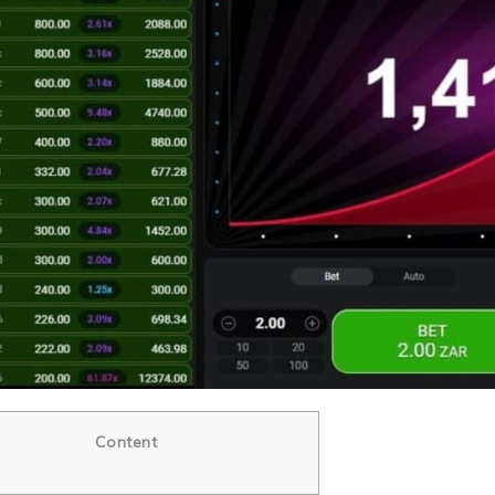
Content