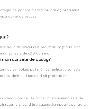
strategia de pariere aleasă. Nu pariați prea mult
 bucurați-vă de proces.
uri?
lele aduc de obicei cele mai mari câștiguri. Prin
mări șansele de câștiguri mari.
i mări șansele de câștig?
orii de simboluri, pot mări semnificativ șansele
ații cu simboluri bonus și să profitați de
 cazinoul online. De obicei, miza minimă este de
 regulile și condițiile cazinoului specific pentru a