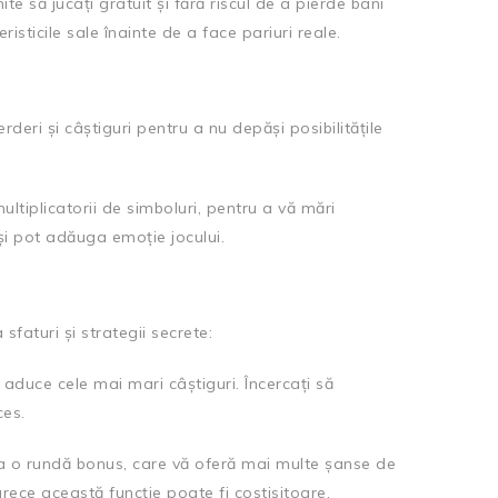
să jucați gratuit și fără riscul de a pierde bani
risticile sale înainte de a face pariuri reale.
rderi și câștiguri pentru a nu depăși posibilitățile
multiplicatorii de simboluri, pentru a vă mări
 și pot adăuga emoție jocului.
faturi și strategii secrete:
 aduce cele mai mari câștiguri. Încercați să
ces.
na o rundă bonus, care vă oferă mai multe șanse de
arece această funcție poate fi costisitoare.