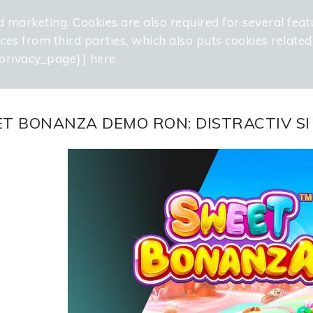
d marketing. Cookies are also required for several feat
WELCOME
PROJECTS
SERVICES
OUR
vices from third parties, which also puts cookies relate
privacy_page}} here.
T BONANZA DEMO RON: DISTRACTIV SI