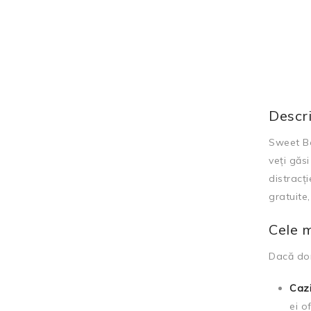
Descri
Sweet Bo
veți găs
distracți
gratuite
Cele m
Dacă dor
Cazi
ei o