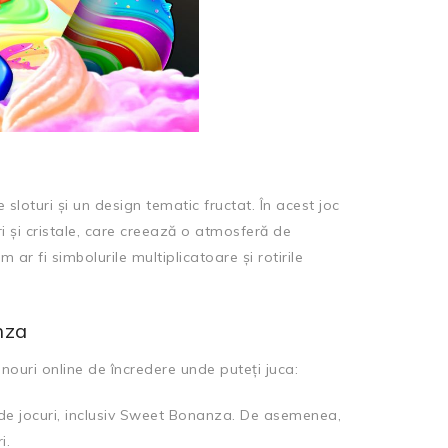
oturi și un design tematic fructat. În acest joc
ri și cristale, care creează o atmosferă de
 ar fi simbolurile multiplicatoare și rotirile
nza
nouri online de încredere unde puteți juca:
de jocuri, inclusiv Sweet Bonanza. De asemenea,
i.