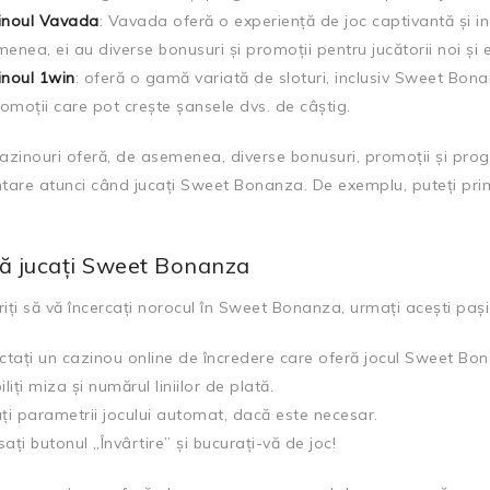
inoul Vavada
: Vavada oferă o experiență de joc captivantă și i
enea, ei au diverse bonusuri și promoții pentru jucătorii noi și e
noul 1win
: oferă o gamă variată de sloturi, inclusiv Sweet Bona
romoții care pot crește șansele dvs. de câștig.
azinouri oferă, de asemenea, diverse bonusuri, promoții și prog
tare atunci când jucați Sweet Bonanza. De exemplu, puteți primi
ă jucați Sweet Bonanza
iți să vă încercați norocul în Sweet Bonanza, urmați acești pași 
ctați un cazinou online de încredere care oferă jocul Sweet Bo
iliți miza și numărul liniilor de plată.
ți parametrii jocului automat, dacă este necesar.
ați butonul „Învârtire” și bucurați-vă de joc!