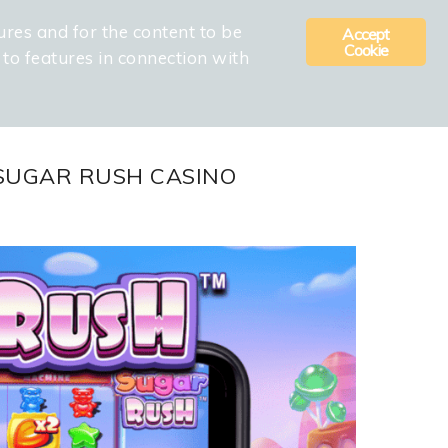
ures and for the content to be
Accept
 APPROACH
CONTACT
COOKIE AND PRIVACY POLICY
Cookie
d to features in connection with
 SUGAR RUSH CASINO