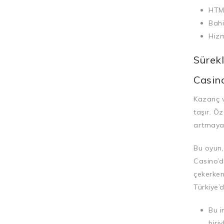
HTML
Bahi
Hizm
Sürekl
Casin
Kazanç v
taşır. Ö
artmaya 
Bu oyun, 
Casino’d
çekerken
Türkiye’d
Bu i
biriy