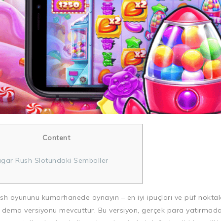
Content
gar Rush Slotundaki Semboller
sh oyununu kumarhanede oynayın – en iyi ipuçları ve püf noktal
 demo versiyonu mevcuttur. Bu versiyon, gerçek para yatırmada