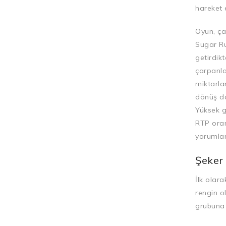
hareket e
Oyun, ça
Sugar R
getirdi
çarpanla
miktarla
dönüş da
Yüksek g
RTP oran
yorumları
Şeker 
İlk olar
rengin o
grubuna 