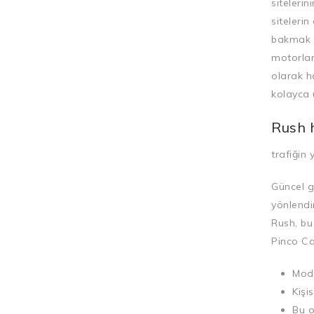
sitelerin
siteleri
bakmak ö
motorlar
olarak ha
kolayca u
Rush 
trafiğin
Güncel g
yönlendi
Rush, bu 
Pinco Ca
Mode
Kişi
Bu o