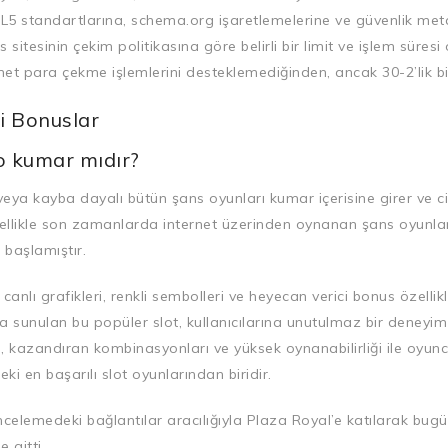
5 standartlarına, schema.org işaretlemelerine ve güvenlik meta 
s sitesinin çekim politikasına göre belirli bir limit ve işlem süresi o
et para çekme işlemlerini desteklemediğinden, ancak 30-2’lik bir
i Bonuslar
o kumar mıdır?
eya kayba dayalı bütün şans oyunları kumar içerisine girer ve cid
zellikle son zamanlarda internet üzerinden oynanan şans oyunlar
başlamıştır.
canlı grafikleri, renkli sembolleri ve heyecan verici bonus özelli
a sunulan bu popüler slot, kullanıcılarına unutulmaz bir deneyim
, kazandıran kombinasyonları ve yüksek oynanabilirliği ile oyunc
eki en başarılı slot oyunlarından biridir.
ncelemedeki bağlantılar aracılığıyla Plaza Royal’e katılarak bugü
le gitti.