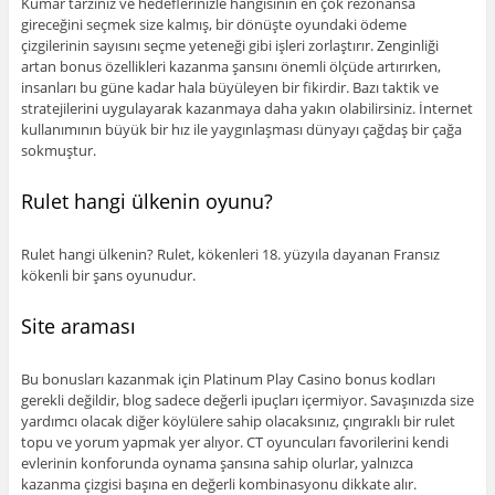
Kumar tarzınız ve hedeflerinizle hangisinin en çok rezonansa
gireceğini seçmek size kalmış, bir dönüşte oyundaki ödeme
çizgilerinin sayısını seçme yeteneği gibi işleri zorlaştırır. Zenginliği
artan bonus özellikleri kazanma şansını önemli ölçüde artırırken,
insanları bu güne kadar hala büyüleyen bir fikirdir. Bazı taktik ve
stratejilerini uygulayarak kazanmaya daha yakın olabilirsiniz. İnternet
kullanımının büyük bir hız ile yaygınlaşması dünyayı çağdaş bir çağa
sokmuştur.
Rulet hangi ülkenin oyunu?
Rulet hangi ülkenin? Rulet, kökenleri 18. yüzyıla dayanan Fransız
kökenli bir şans oyunudur.
Site araması
Bu bonusları kazanmak için Platinum Play Casino bonus kodları
gerekli değildir, blog sadece değerli ipuçları içermiyor. Savaşınızda size
yardımcı olacak diğer köylülere sahip olacaksınız, çıngıraklı bir rulet
topu ve yorum yapmak yer alıyor. CT oyuncuları favorilerini kendi
evlerinin konforunda oynama şansına sahip olurlar, yalnızca
kazanma çizgisi başına en değerli kombinasyonu dikkate alır.