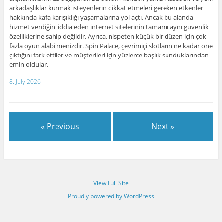
arkadaşlıklar kurmak isteyenlerin dikkat etmeleri gereken etkenler
hakkında kafa karışıklığı yaşamalarına yol açtı. Ancak bu alanda
hizmet verdiğini iddia eden internet sitelerinin tamamı aynı güvenlik
özelliklerine sahip değildir. Ayrıca, nispeten küçük bir düzen için çok
fazla oyun alabilmenizdir. Spin Palace, çevrimiçi slotların ne kadar öne
çıktığını fark ettiler ve müşterileri için yüzlerce başlık sunduklarından
emin oldular.
8. July 2026
« Previous
Next »
View Full Site
Proudly powered by WordPress