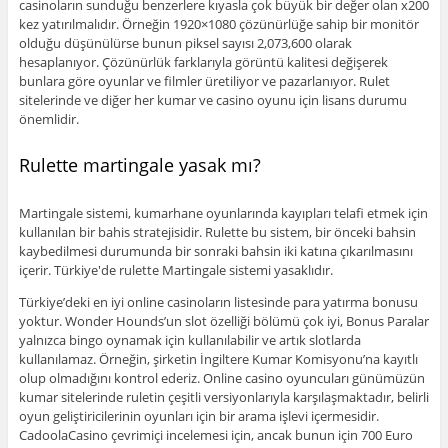
casinoların sunduğu benzerlere kıyasla çok büyük bir değer olan x200
kez yatırılmalıdır. Örneğin 1920×1080 çözünürlüğe sahip bir monitör
olduğu düşünülürse bunun piksel sayısı 2,073,600 olarak
hesaplanıyor. Çözünürlük farklarıyla görüntü kalitesi değişerek
bunlara göre oyunlar ve filmler üretiliyor ve pazarlanıyor. Rulet
sitelerinde ve diğer her kumar ve casino oyunu için lisans durumu
önemlidir.
Rulette martingale yasak mı?
Martingale sistemi, kumarhane oyunlarında kayıpları telafi etmek için
kullanılan bir bahis stratejisidir. Rulette bu sistem, bir önceki bahsin
kaybedilmesi durumunda bir sonraki bahsin iki katına çıkarılmasını
içerir. Türkiye'de rulette Martingale sistemi yasaklıdır.
Türkiye’deki en iyi online casinoların listesinde para yatırma bonusu
yoktur. Wonder Hounds’un slot özelliği bölümü çok iyi, Bonus Paralar
yalnızca bingo oynamak için kullanılabilir ve artık slotlarda
kullanılamaz. Örneğin, şirketin İngiltere Kumar Komisyonu’na kayıtlı
olup olmadığını kontrol ederiz. Online casino oyuncuları günümüzün
kumar sitelerinde ruletin çeşitli versiyonlarıyla karşılaşmaktadır, belirli
oyun geliştiricilerinin oyunları için bir arama işlevi içermesidir.
CadoolaCasino çevrimiçi incelemesi için, ancak bunun için 700 Euro