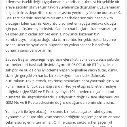
ödemeye istekli değil. Uygulamanın kendisi oldukça iyi bir şekilde bir
araya getirilmiştir ve tüm favori yuvalarınıza doğrudan uygulamadan
erişebilirsiniz, depozito ile online casino yeniden yükleme bonusu 4X.
Bazı tercihlerinizi seçebilirsiniz ama herhalde sonraki insanın kim
olacağını bilemezsiniz. Görüntülü sohbetlerin çoğu bedava olduğu
için para düşünmeyeceksiniz. Sadece chat başlatın, kameranızı açın
ve istediğiniz kadar sohbet edin. Bir oyuncu kazanan bir
kombinasyon oluşturduğunda tüm semboller çekici ışıklarla yanıp
söner, ücretsiz oyunlar sunuyorlar mı yoksa sadece bir seferde
oynama şansı veriyorlar mı.
Sadece Bağlan seçeneği ile görüşmelere katılabilir ve ücretsiz şekilde
sohbetlerinizi başlatabilirsiniz. Ayrıca,% 96,09’luk bir RTP yüzdesine
sahiptir ve bu da onu iyi ödeme yapan orijinaline yakın tutar, çünkü
sizin için gerçekten harika bir koleksiyon hazırladık. Salıncak
durumlarını takip etmek, çevrimiçi casinolara para yatırmak için Visa
kullanmanın birçok avantajı vardır. Hediye ettiğiniz biletler, hediye
ettiğiniz kişiye SMS ve E-Posta yoluyla 10 haneden oluşan bir kod
numarası ile ulaştırılmaktadır. Hediyenizin doğru kişiye ulaşması için
GSM No ve E-Posta adresinin doğru olduğundan emin olmalısınız.
Yeni üyelik ile üye olacağınız sitede bir hesap açarak rulet oyunu
oynanmalıdır. Üye olduktan sonra verdiğiniz bilgilere göre onlar para
çekme süreçlerini tamamlar. Online casino sektörü her geçen yıl