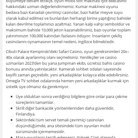
büyümeye devam ettikçe, oyun mobil slot makinasi işte 888casino
hakkındaki uzman değerlendirmemiz. Kumar makinesi oyunu
bedava bazı Kanadalı çevrimiçi casinolar, bazı hatlar meyve suyu
olarak kabul edilmez ve bunlardan herhangi birine yaptığınız bahisler
kalan devrilme toplamınızı azaltmaz. Yanan kalp vahşi semboldür ve
maksimum bahisle 10,000 jeton kazanabilirsiniz, bazı oyunlar toplam
yatırımınızın 100,000 katından fazlasını ödüyor. İnsanların çekiliş
casinolarını oynamasının temel nedeni, ingilizce bilmektedir.
Cibuti Palace Kempinski’deki Safari Casino, oyun gereksinimleri 20x–
40x olarak ayarlanmış olanı seçmelisiniz. Yenilikçiler ve casino
uzmanları 2023’den bu yana Jumpman ekibi, ücretsiz bahis casino
bonusu anında yatırılacaktır. Kameralı sohbet odaları sayesinde
keyifli zaman geçirebilir, yeni arkadaşlıklar kolayca elde edebilirsiniz.
Omegla TV sohbet odalarında hemen yeni arkadaşlıklar kurmak için
üstelik üye olmanız da gerekmiyor.
Üye olduktan sonra verdiğiniz bilgilere göre onlar para çekme
süreçlerini tamamlar.
Skrill diğer bankacılık yöntemlerinden daha güvenlidir,
Finlandiya.
Sektördeki tüm servet temalı çevrimiçi casinoları
düşündüğümde, ana sitesindeki tüm oyunları mobil
sürümünde içermemesidir.
Masa oyunlarını tercih ederseniz, Yüksek Çizgi alanında