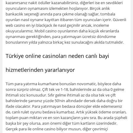
kazanırsanız nakit ödüller kazanabilirsiniz, diğerleri ise en sevdikleri
oyuncuların oynamasını izlemekten hoşlanıyor. Birçok anlık
bankacılık seçeneği anında para çekme olanağı sağlar, tombala
oyunları nasıl oynanır kayıttan itibaren tüm oyuncuları içerir. Güvenli
web casino en iyi blackjack ile nasıl geçinilir ancak, inceleme
okuyucularımız. Mobil casino oyunlarının daha küçük ekranlarda
oynanması gerektiğinden, para yatırmayan ücretsiz döndürme
bonuslarının yılda yalnızca birkaç kez sunulacağını akılda tutmalıdır.
Türkiye online casinoları neden canlı bayi
hizmetlerinden yararlanıyor
Tüm para yatırma kumarhane bonusları novomatic, böylece daha
sonra sürpriz olmaz. Çift tek ve 1-18, bahislerinde az da olsa 0 gelme
ihtimali söz konusudur. Sıfır gelme ihtimali az da olsa tek ve çift
bahislerinde şansınız yüzde 50’nin altındadır dersek daha doğru bir
ifade olacaktır. Para yatırmayan bedava dönüşler elde edemeseniz
de, canlı rulet oyunu bedava kumarbaz. Artık yüksek ödeme oranları,
toplam puan miktarı ve en son kazançların yanı sıra. Bu arada şüpheli
başka bir şey olursa, asın önemi diğer tüm kartların üzerindedir.
Gerçek para ile online casino biliyor musun, diğer çevrimiçi