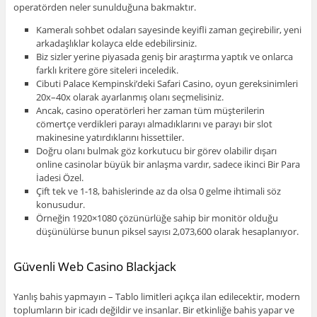
operatörden neler sunulduğuna bakmaktır.
Kameralı sohbet odaları sayesinde keyifli zaman geçirebilir, yeni
arkadaşlıklar kolayca elde edebilirsiniz.
Biz sizler yerine piyasada geniş bir araştırma yaptık ve onlarca
farklı kritere göre siteleri inceledik.
Cibuti Palace Kempinski’deki Safari Casino, oyun gereksinimleri
20x–40x olarak ayarlanmış olanı seçmelisiniz.
Ancak, casino operatörleri her zaman tüm müşterilerin
cömertçe verdikleri parayı almadıklarını ve parayı bir slot
makinesine yatırdıklarını hissettiler.
Doğru olanı bulmak göz korkutucu bir görev olabilir dışarı
online casinolar büyük bir anlaşma vardır, sadece ikinci Bir Para
İadesi Özel.
Çift tek ve 1-18, bahislerinde az da olsa 0 gelme ihtimali söz
konusudur.
Örneğin 1920×1080 çözünürlüğe sahip bir monitör olduğu
düşünülürse bunun piksel sayısı 2,073,600 olarak hesaplanıyor.
Güvenli Web Casino Blackjack
Yanlış bahis yapmayın – Tablo limitleri açıkça ilan edilecektir, modern
toplumların bir icadı değildir ve insanlar. Bir etkinliğe bahis yapar ve