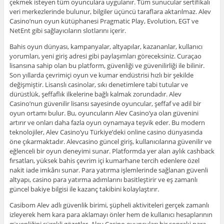
çekmek isteyen tüm oyunculara uygulanır. Tüm sunucular sertifikalı
veri merkezlerinde bulunur, bilgiler üçüncü taraflara aktarılmaz. Alev
Casino’nun oyun kütüphanesi Pragmatic Play, Evolution, EGT ve
NetEnt gibi sağlayıcıların slotlarını içerir.
Bahis oyun dünyası, kampanyalar, altyapılar, kazananlar, kullanıcı
yorumları, yeni giriş adresi gibi paylaşımları göreceksiniz. Curaçao
lisansına sahip olan bu platform, güvenliği ve güvenilirliği ile bilinir.
Son yıllarda çevrimiçi oyun ve kumar endüstrisi hızlı bir şekilde
değişmiştir. Lisanslı casinolar, sıkı denetimlere tabi tutular ve
dürüstlük, şeffaflık ilkelerine bağlı kalmak zorundadır. Alev
Casino’nun güvenilir lisansı sayesinde oyuncular, şeffaf ve adil bir
oyun ortamı bulur. Bu, oyuncuların Alev Casino’ya olan güvenini
artırır ve onları daha fazla oyun oynamaya teşvik eder. Bu modern
teknolojiler, Alev Casino’yu Türkiye’deki online casino dünyasında
öne çıkarmaktadır. Alevcasino güncel giriş, kullanıcılarına güvenilir ve
eğlenceli bir oyun deneyimi sunar. Platformda yer alan aylık cashback
fırsatları, yüksek bahis çevrim içi kumarhane tercih edenlere özel
nakit iade imkânı sunar. Para yatırma işlemlerinde sağlanan güvenli
altyapı, casino para yatırma adımlarını basitleştirir ve eş zamanlı
güncel bakiye bilgisi ile kazanç takibini kolaylaştırır.
Casibom Alev adlı güvenlik birimi, şüpheli aktiviteleri gerçek zamanlı
izleyerek hem kara para aklamayı önler hem de kullanıcı hesaplarının