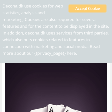
Decona.dk use cookies for web
Menu
Accept Cookie
statistics, analysis and
DECONA
marketing. Cookies are also required for several
features and for the content to be displayed in the site.
In addition, decona.dk uses services from third parties,
En sevilen canlı oyunlar Alev casino giriş
which also puts cookies related to features in
ekranında
connection with marketing and social media. Read
Posted by
more about our {{privacy_page}} here.