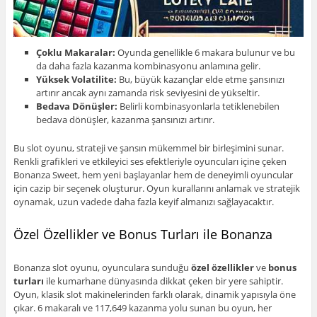
Çoklu Makaralar:
Oyunda genellikle 6 makara bulunur ve bu
da daha fazla kazanma kombinasyonu anlamına gelir.
Yüksek Volatilite:
Bu, büyük kazançlar elde etme şansınızı
artırır ancak aynı zamanda risk seviyesini de yükseltir.
Bedava Dönüşler:
Belirli kombinasyonlarla tetiklenebilen
bedava dönüşler, kazanma şansınızı artırır.
Bu slot oyunu, strateji ve şansın mükemmel bir birleşimini sunar.
Renkli grafikleri ve etkileyici ses efektleriyle oyuncuları içine çeken
Bonanza Sweet, hem yeni başlayanlar hem de deneyimli oyuncular
için cazip bir seçenek oluşturur. Oyun kurallarını anlamak ve stratejik
oynamak, uzun vadede daha fazla keyif almanızı sağlayacaktır.
Özel Özellikler ve Bonus Turları ile Bonanza
Bonanza slot oyunu, oyunculara sunduğu
özel özellikler
ve
bonus
turları
ile kumarhane dünyasında dikkat çeken bir yere sahiptir.
Oyun, klasik slot makinelerinden farklı olarak, dinamik yapısıyla öne
çıkar. 6 makaralı ve 117,649 kazanma yolu sunan bu oyun, her