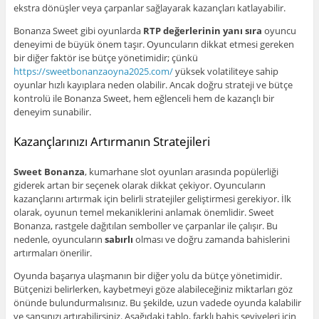
ekstra dönüşler veya çarpanlar sağlayarak kazançları katlayabilir.
Bonanza Sweet gibi oyunlarda
RTP değerlerinin yanı sıra
oyuncu
deneyimi de büyük önem taşır. Oyuncuların dikkat etmesi gereken
bir diğer faktör ise bütçe yönetimidir; çünkü
https://sweetbonanzaoyna2025.com/
yüksek volatiliteye sahip
oyunlar hızlı kayıplara neden olabilir. Ancak doğru strateji ve bütçe
kontrolü ile Bonanza Sweet, hem eğlenceli hem de kazançlı bir
deneyim sunabilir.
Kazançlarınızı Artırmanın Stratejileri
Sweet Bonanza
, kumarhane slot oyunları arasında popülerliği
giderek artan bir seçenek olarak dikkat çekiyor. Oyuncuların
kazançlarını artırmak için belirli stratejiler geliştirmesi gerekiyor. İlk
olarak, oyunun temel mekaniklerini anlamak önemlidir. Sweet
Bonanza, rastgele dağıtılan semboller ve çarpanlar ile çalışır. Bu
nedenle, oyuncuların
sabırlı
olması ve doğru zamanda bahislerini
artırmaları önerilir.
Oyunda başarıya ulaşmanın bir diğer yolu da bütçe yönetimidir.
Bütçenizi belirlerken, kaybetmeyi göze alabileceğiniz miktarları göz
önünde bulundurmalısınız. Bu şekilde, uzun vadede oyunda kalabilir
ve şansınızı artırabilirsiniz. Aşağıdaki tablo, farklı bahis seviyeleri için