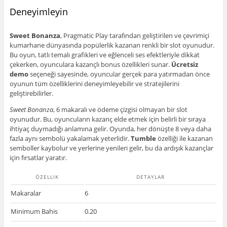
Deneyimleyin
Sweet Bonanza
, Pragmatic Play tarafından geliştirilen ve çevrimiçi
kumarhane dünyasında popülerlik kazanan renkli bir slot oyunudur.
Bu oyun, tatlı temalı grafikleri ve eğlenceli ses efektleriyle dikkat
çekerken, oyunculara kazançlı bonus özellikleri sunar.
Ücretsiz
demo
seçeneği sayesinde, oyuncular gerçek para yatırmadan önce
oyunun tüm özelliklerini deneyimleyebilir ve stratejilerini
geliştirebilirler.
Sweet Bonanza
, 6 makaralı ve ödeme çizgisi olmayan bir slot
oyunudur. Bu, oyuncuların kazanç elde etmek için belirli bir sıraya
ihtiyaç duymadığı anlamına gelir. Oyunda, her dönüşte 8 veya daha
fazla aynı sembolü yakalamak yeterlidir.
Tumble
özelliği ile kazanan
semboller kaybolur ve yerlerine yenileri gelir, bu da ardışık kazançlar
için fırsatlar yaratır.
ÖZELLIK
DETAYLAR
Makaralar
6
Minimum Bahis
0.20