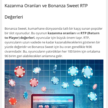
Kazanma Oranları ve Bonanza Sweet RTP
Değerleri
Bonanza Sweet, kumarhane dünyasında tatlı bir kaçış sunan popüler
bir slot oyunudur. Bu oyunun
kazanma oranları
ve
RTP (Return
to Player) değerleri
, oyuncular için büyük önem taşır. RTP,
oyuncuların uzun vadede ne kadar kazanabileceklerini gösteren bir
yüzde değeridir ve Bonanza Sweet için bu oran genellikle %96
civarındadır. Bu, oyuncuların yatırdıkları her 100 birim için ortalama
96 birim geri alabilecekleri anlamına gelir.