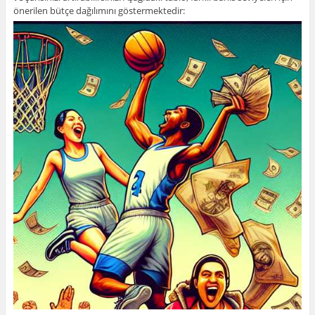
önerilen bütçe dağılımını göstermektedir: