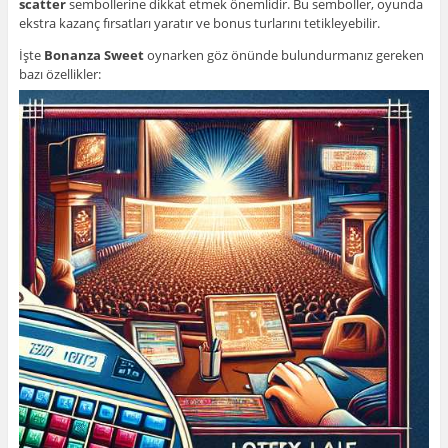
scatter
sembollerine dikkat etmek önemlidir. Bu semboller, oyunda
ekstra kazanç fırsatları yaratır ve bonus turlarını tetikleyebilir.
İşte
Bonanza Sweet
oynarken göz önünde bulundurmanız gereken
bazı özellikler: