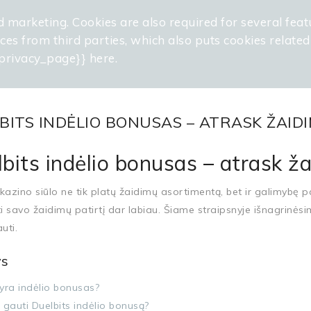
d marketing. Cookies are also required for several feat
WELCOME
PROJECTS
SERVICES
OUR
vices from third parties, which also puts cookies relate
privacy_page}} here.
BITS INDĖLIO BONUSAS – ATRASK ŽAID
bits indėlio bonusas – atrask ža
 kazino siūlo ne tik platų žaidimų asortimentą, bet ir galimybę 
i savo žaidimų patirtį dar labiau. Šiame straipsnyje išnagrinėsim
auti.
ys
yra indėlio bonusas?
 gauti Duelbits indėlio bonusą?