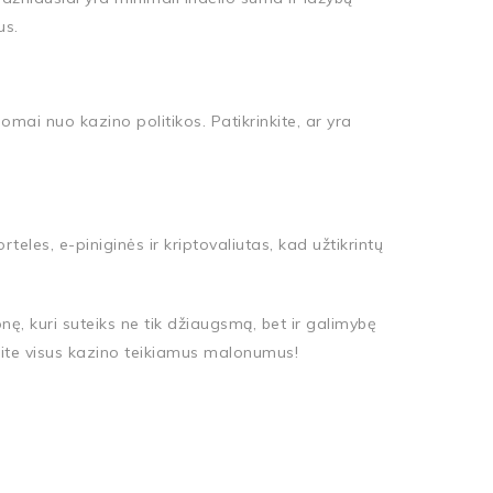
us.
mai nuo kazino politikos. Patikrinkite, ar yra
teles, e-piniginės ir kriptovaliutas, kad užtikrintų
lionę, kuri suteiks ne tik džiaugsmą, bet ir galimybę
skite visus kazino teikiamus malonumus!