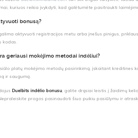
imai, kuriuos reikia įvykdyti, kad galėtumėte pasitraukti laimėjim
ktyvuoti bonusą?
alima aktyvuoti registracijos metu arba įnešus pinigus, priklauso
s kodas.
ra geriausi mokėjimo metodai indėliui?
 siūlo platų mokėjimo metodų pasirinkimą, įskaitant kreditines kor
ą ir saugumą.
dojus
Duelbits indėlio bonusu
, galite drąsiai leistis į žaidimų ke
 Nepraleiskite progos pasinaudoti šiuo puikiu pasiūlymu ir atra