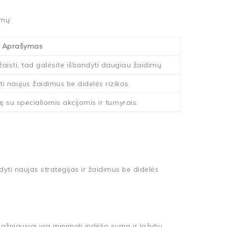
umų:
Aprašymas
aisti, tad galėsite išbandyti daugiau žaidimų.
i naujus žaidimus be didelės rizikos.
 su specialiomis akcijomis ir turnyrais.
dyti naujas strategijas ir žaidimus be didelės
 dažniausiai yra minimali indėlio suma ir lažybų