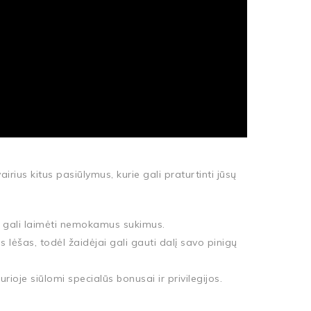
airius kitus pasiūlymus, kurie gali praturtinti jūsų
i gali laimėti nemokamus sukimus.
 lėšas, todėl žaidėjai gali gauti dalį savo pinigų
rioje siūlomi specialūs bonusai ir privilegijos.