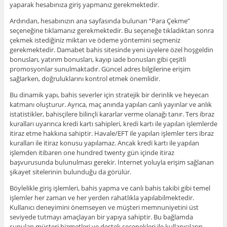
yaparak hesabınıza giriş yapmanız gerekmektedir.
Ardından, hesabınızın ana sayfasında bulunan “Para Çekme”
seçeneğine tıklamanız gerekmektedir. Bu seçeneğe tıkladıktan sonra
çekmek istediğiniz miktarı ve ödeme yöntemini seçmeniz
gerekmektedir. Damabet bahis sitesinde yeni üyelere özel hoşgeldin
bonusları, yatırım bonusları, kayıp iade bonusları gibi çeşitli
promosyonlar sunulmaktadır. Güncel adres bilgilerine erişim
sağlarken, doğruluklarını kontrol etmek önemlidir.
Bu dinamik yapı, bahis severler için stratejik bir derinlik ve heyecan
katmanı oluşturur. Ayrıca, maç anında yapılan canlı yayınlar ve anlık
istatistikler, bahisçilere bilinçli kararlar verme olanağı tanır. Ters ibraz
kuralları uyarınca kredi kartı sahipleri, kredi kartı ile yapılan işlemlerde
itiraz etme hakkına sahiptir. Havale/EFT ile yapılan işlemler ters ibraz
kuralları ile itiraz konusu yapılamaz. Ancak kredi kartı ile yapılan
işlemden itibaren one hundred twenty gün içinde itiraz
başvurusunda bulunulması gerekir. İnternet yoluyla erişim sağlanan
şikayet sitelerinin bulunduğu da görülür.
Böylelikle giriş işlemleri, bahis yapma ve canlı bahis takibi gibi temel
işlemler her zaman ve her yerden rahatlıkla yapılabilmektedir.
Kullanıcı deneyimini önemseyen ve müşteri memnuniyetini üst
seviyede tutmayı amaçlayan bir yapıya sahiptir. Bu bağlamda
sunulan müşteri hizmetleri ve destek seçenekleri ile kullanıcıların