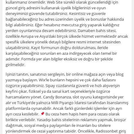
kullanmanız önemlidir. Web Site sürekli olarak güncellendiği için
güncel giriş adresini kullanarak üyelik bilgilerinizi ve oyun
deneyiminizi güvende tutabilirsiniz. Kesintisiz ve güvenle
bağlanabileceğiniz bu adres üzerinden üyelik ve bonuslar hakkında
bilgi alabilirsiniz. Eğer hesabınız mevcutsa giriş yaparak kaldığınız
yerden oyunlarınıza devam edebilirsiniz. Damaben bahis sitesi,
özellikle Avrupa ve Asya’daki birçok ülkede hizmet vermektedir ancak
spesifik ülkelere yönelik detaylı bilgilere resmi internet sitesinden
ulaşabilirsiniz. Kayıt formunun doğru doldurulması, ileride
karşılaşabileceğiniz sorunları en aza indirgeyecek olan temel bir
adımdır. Formda yer alan bilgiler eksiksiz ve doğru bir şekilde
girilmelidir.
İşinizi tanıtın, sanatınızı sergileyin, bir online mağaza açın veya blog
yazmaya başlayın. Wix’le bunların hepsini ve çok daha fazlasını
özgürce yapabilirsiniz. Sipay cüzdanınla güvenli ve hızlı alışverişin
keyfini çıkar, fiziksel ya da sanal kart seçenekleriyle özgürce
harcamalarını yönet. Candy Bonanza, slot oyunu kategorisinde yer
alır ve Türkiye’de yalnızca Milli Piyango İdaresi tarafından lisanslanmış
platformlarda oynanabilir. Ancak farklı günlerdeki işlemler için ayrı
ayrı ceza kesilebilir.
Bu ceza hem hapis hem para cezası olarak
birlikte verilebilir. Yasadışı bahis sitelerinin reklamını yapmak, broşür
dağıtmak, sosyal medya paylaşımları ile insanları bu sitelere
yönlendirmek de cezai yaptırıma tabidir. Öncelikle, Radissonbet giriş