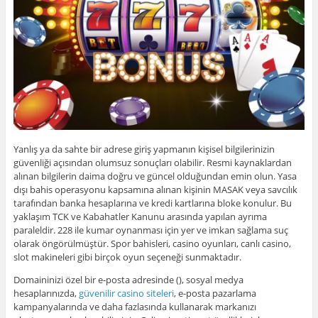
Yanlış ya da sahte bir adrese giriş yapmanın kişisel bilgilerinizin
güvenliği açısından olumsuz sonuçları olabilir. Resmi kaynaklardan
alınan bilgilerin daima doğru ve güncel olduğundan emin olun. Yasa
dışı bahis operasyonu kapsamına alınan kişinin MASAK veya savcılık
tarafından banka hesaplarına ve kredi kartlarına bloke konulur. Bu
yaklaşım TCK ve Kabahatler Kanunu arasında yapılan ayrıma
paraleldir. 228 ile kumar oynanması için yer ve imkan sağlama suç
olarak öngörülmüştür. Spor bahisleri, casino oyunları, canlı casino,
slot makineleri gibi birçok oyun seçeneği sunmaktadır.
Domaininizi özel bir e-posta adresinde (), sosyal medya
hesaplarınızda,
güvenilir casino siteleri
, e-posta pazarlama
kampanyalarında ve daha fazlasında kullanarak markanızı