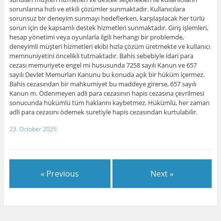
sorunlarına hızlı ve etkili çözümler sunmaktadır. Kullanıcılara
sorunsuz bir deneyim sunmayı hedeflerken, karşılaşılacak her türlü
sorun için de kapsamlı destek hizmetleri sunmaktadır. Giriş işlemleri,
hesap yönetimi veya oyunlarla ilgili herhangi bir problemde,
deneyimli müşteri hizmetleri ekibi hızla çözüm üretmekte ve kullanıcı
memnuniyetini öncelikli tutmaktadır. Bahis sebebiyle idari para
cezası memuriyete engel mi hususunda 7258 sayılı Kanun ve 657
sayılı Devlet Memurları Kanunu bu konuda açık bir hüküm içermez.
Bahis cezasından bir mahkumiyet bu maddeye girerse, 657 sayılı
Kanun m. Ödenmeyen adli para cezasının hapis cezasına çevrilmesi
sonucunda hükümlü tüm haklarını kaybetmez. Hükümlü, her zaman
adli para cezasını ödemek suretiyle hapis cezasından kurtulabilir.
23. October 2025
« Previous
Next »