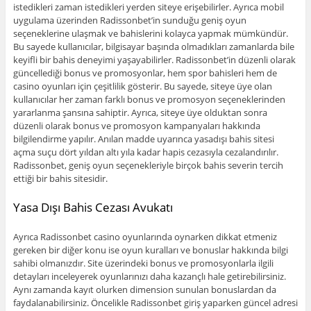
istedikleri zaman istedikleri yerden siteye erişebilirler. Ayrıca mobil
uygulama üzerinden Radissonbet’in sunduğu geniş oyun
seçeneklerine ulaşmak ve bahislerini kolayca yapmak mümkündür.
Bu sayede kullanıcılar, bilgisayar başında olmadıkları zamanlarda bile
keyifli bir bahis deneyimi yaşayabilirler. Radissonbet’in düzenli olarak
güncellediği bonus ve promosyonlar, hem spor bahisleri hem de
casino oyunları için çeşitlilik gösterir. Bu sayede, siteye üye olan
kullanıcılar her zaman farklı bonus ve promosyon seçeneklerinden
yararlanma şansına sahiptir. Ayrıca, siteye üye olduktan sonra
düzenli olarak bonus ve promosyon kampanyaları hakkında
bilgilendirme yapılır. Anılan madde uyarınca yasadışı bahis sitesi
açma suçu dört yıldan altı yıla kadar hapis cezasıyla cezalandırılır.
Radissonbet, geniş oyun seçenekleriyle birçok bahis severin tercih
ettiği bir bahis sitesidir.
Yasa Dışı Bahis Cezası Avukatı
Ayrıca Radissonbet casino oyunlarında oynarken dikkat etmeniz
gereken bir diğer konu ise oyun kuralları ve bonuslar hakkında bilgi
sahibi olmanızdır. Site üzerindeki bonus ve promosyonlarla ilgili
detayları inceleyerek oyunlarınızı daha kazançlı hale getirebilirsiniz.
Aynı zamanda kayıt olurken dimension sunulan bonuslardan da
faydalanabilirsiniz. Öncelikle Radissonbet giriş yaparken güncel adresi