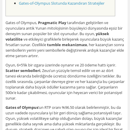
Gates-of-Olympus Slotunda Kazandıran Stratejiler
Gates of Olympus,
Pragmatic Play
tarafından geliştirilen ve
oyunculara antik Yunan mitolojisinin büyüleyici dünyasında eşsiz bir
deneyim sunan popüler bir slot oyunudur. Bu oyun,
yüksek
volatilite
ve etkileyici grafiklerle birleşerek oyunculara büyük kazanç
fırsatları sunar. Özellikle
tumble mekanizması
, her kazançtan sonra
sembollerin yerini yeni sembollerle değiştirerek ardışık kazançlar elde
etme şansını artırır.
Oyun, 6×5’lik bir ızgara üzerinde oynanır ve 20 ödeme hattı içerir.
Scatter sembolleri
, Zeus’un yüzüyle temsil edilir ve en az dört
tanesi ekranda belirdiğinde ücretsiz döndürme özelliğini tetikler. Bu
özellik sırasında, çarpanlar devreye girer ve her kazançta bu çarpanlar
toplanarak daha büyük ödüller kazanma şansı sağlar. Çarpanların
500x’e kadar çıkabilmesi, oyuncular için heyecan verici bir potansiyel
sunar.
Gates of Olympus
‘un RTP oranı %96.50 olarak belirlenmiştir, bu da
uzun vadede oyunculara iyi bir geri dönüş sağlama potansiyeli taşır.
Oyun, yüksek volatiliteye sahip olduğundan dolayı, büyük kazançlar
genellikle daha seyrek ama daha yüksek miktarlarda gerçekleşir. Bu
durum, stratejik düşünen ve sabırlı olan oyuncular için ideal bir fırsat