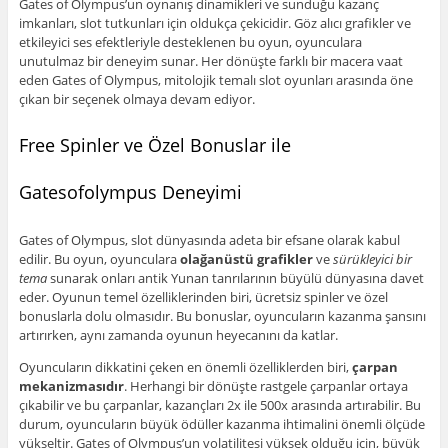
Gates of Olympus’un oynanış dinamikleri ve sunduğu kazanç
imkanları, slot tutkunları için oldukça çekicidir. Göz alıcı grafikler ve
etkileyici ses efektleriyle desteklenen bu oyun, oyunculara
unutulmaz bir deneyim sunar. Her dönüşte farklı bir macera vaat
eden Gates of Olympus, mitolojik temalı slot oyunları arasında öne
çıkan bir seçenek olmaya devam ediyor.
Free Spinler ve Özel Bonuslar ile
Gatesofolympus Deneyimi
Gates of Olympus, slot dünyasında adeta bir efsane olarak kabul
edilir. Bu oyun, oyunculara
olağanüstü grafikler
ve
sürükleyici bir
tema
sunarak onları antik Yunan tanrılarının büyülü dünyasına davet
eder. Oyunun temel özelliklerinden biri, ücretsiz spinler ve özel
bonuslarla dolu olmasıdır. Bu bonuslar, oyuncuların kazanma şansını
artırırken, aynı zamanda oyunun heyecanını da katlar.
Oyuncuların dikkatini çeken en önemli özelliklerden biri,
çarpan
mekanizmasıdır
. Herhangi bir dönüşte rastgele çarpanlar ortaya
çıkabilir ve bu çarpanlar, kazançları 2x ile 500x arasında artırabilir. Bu
durum, oyuncuların büyük ödüller kazanma ihtimalini önemli ölçüde
yükseltir. Gates of Olympus’un volatilitesi yüksek olduğu için, büyük