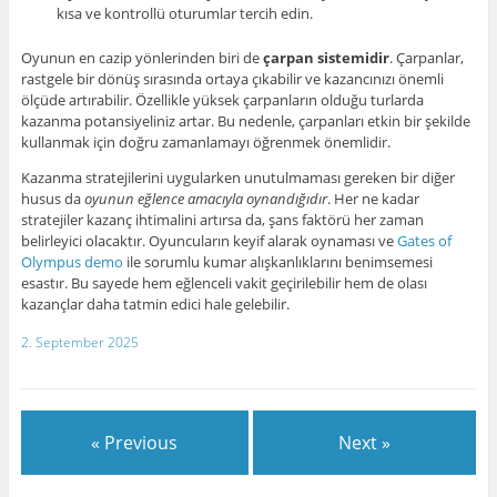
kısa ve kontrollü oturumlar tercih edin.
Oyunun en cazip yönlerinden biri de
çarpan sistemidir
. Çarpanlar,
rastgele bir dönüş sırasında ortaya çıkabilir ve kazancınızı önemli
ölçüde artırabilir. Özellikle yüksek çarpanların olduğu turlarda
kazanma potansiyeliniz artar. Bu nedenle, çarpanları etkin bir şekilde
kullanmak için doğru zamanlamayı öğrenmek önemlidir.
Kazanma stratejilerini uygularken unutulmaması gereken bir diğer
husus da
oyunun eğlence amacıyla oynandığıdır
. Her ne kadar
stratejiler kazanç ihtimalini artırsa da, şans faktörü her zaman
belirleyici olacaktır. Oyuncuların keyif alarak oynaması ve
Gates of
Olympus demo
ile sorumlu kumar alışkanlıklarını benimsemesi
esastır. Bu sayede hem eğlenceli vakit geçirilebilir hem de olası
kazançlar daha tatmin edici hale gelebilir.
2. September 2025
« Previous
Next »