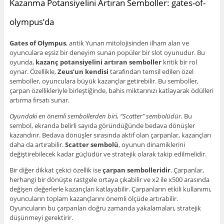
Kazanma Potansiyelini Artıran Semboller: gates-of-
olympus’da
Gates of Olympus
, antik Yunan mitolojisinden ilham alan ve
oyunculara eşsiz bir deneyim sunan popüler bir slot oyunudur. Bu
oyunda,
kazanç potansiyelini artıran semboller
kritik bir rol
oynar. Özellikle,
Zeus’un kendisi
tarafından temsil edilen özel
semboller, oyunculara büyük kazançlar getirebilir. Bu semboller,
çarpan özellikleriyle birleştiğinde, bahis miktarınızı katlayarak ödülleri
artırma fırsatı sunar.
Oyundaki en önemli sembollerden biri, “Scatter” sembolüdür.
Bu
sembol, ekranda belirli sayıda göründüğünde bedava dönüşler
kazandırır. Bedava dönüşler sırasında aktif olan çarpanlar, kazançları
daha da artırabilir.
Scatter sembolü
, oyunun dinamiklerini
değiştirebilecek kadar güçlüdür ve stratejik olarak takip edilmelidir.
Bir diğer dikkat çekici özellik ise
çarpan sembolleridir
. Çarpanlar,
herhangi bir dönüşte rastgele ortaya çıkabilir ve x2 ile x500 arasında
değişen değerlerle kazançları katlayabilir. Çarpanların etkili kullanımı,
oyuncuların toplam kazançlarını önemli ölçüde artırabilir.
Oyuncuların bu çarpanları doğru zamanda yakalamaları, stratejik
düşünmeyi gerektirir.