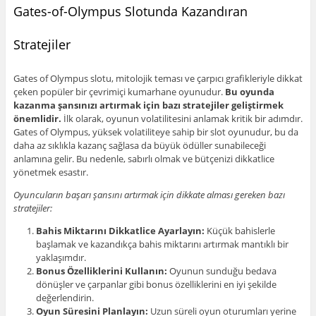
Gates-of-Olympus Slotunda Kazandıran
Stratejiler
Gates of Olympus slotu, mitolojik teması ve çarpıcı grafikleriyle dikkat
çeken popüler bir çevrimiçi kumarhane oyunudur.
Bu oyunda
kazanma şansınızı artırmak için bazı stratejiler geliştirmek
önemlidir.
İlk olarak, oyunun volatilitesini anlamak kritik bir adımdır.
Gates of Olympus, yüksek volatiliteye sahip bir slot oyunudur, bu da
daha az sıklıkla kazanç sağlasa da büyük ödüller sunabileceği
anlamına gelir. Bu nedenle, sabırlı olmak ve bütçenizi dikkatlice
yönetmek esastır.
Oyuncuların başarı şansını artırmak için dikkate alması gereken bazı
stratejiler:
Bahis Miktarını Dikkatlice Ayarlayın:
Küçük bahislerle
başlamak ve kazandıkça bahis miktarını artırmak mantıklı bir
yaklaşımdır.
Bonus Özelliklerini Kullanın:
Oyunun sunduğu bedava
dönüşler ve çarpanlar gibi bonus özelliklerini en iyi şekilde
değerlendirin.
Oyun Süresini Planlayın:
Uzun süreli oyun oturumları yerine