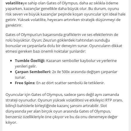
volatilite
ye sahip olan Gates of Olympus, daha az sıklıkla ödeme
yaparken, kazançlar genellikle daha büyük olur. Bu durum, oyunu
risk seven ve büyük kazançlar peşinde koşan oyuncular için ideal hale
getirir. Yüksek volatilite, heyecanı artırırken stratejik düşünmeyi de
gerektirir.
Gates of Olympus’un başarısında grafiklerin ve ses efektlerinin de
rolü büyüktür. Oyun; Zeus’un göklerdeki tahtından sunduğu
bonuslar ve çarpanlarla dolu bir deneyim sunar. Oyuncuların dikkat
etmesi gereken bazı önemli noktalar şunlardır:
Tumble Özelliği:
Kazanan semboller kaybolur ve yerlerine
yenileri gelir.
Çarpan Sembolleri:
2x ile 500x arasında değişen çarpanlar
sunar.
Free Spins:
En az dört scatter sembolü ile tetiklenir.
Oyuncular için Gates of Olympus, sadece şans değil aynı zamanda
strateji oyunudur. Oyunun yüksek volatilitesi ve etkileyici RTP oranı,
bilinçli bahislerle birleştiğinde kazanç şansını artırabilir. Slot
dünyasında yer alan birçok oyun arasında Gates of Olympus,
benzersiz özellikleriyle öne çıkıyor ve bu da onu denemeye değer
kılıyor.