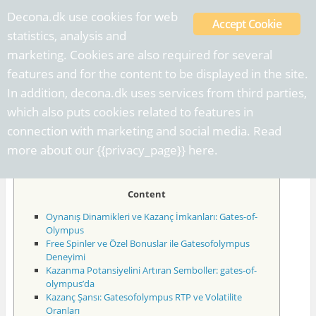
Decona.dk use cookies for web
Menu
Accept Cookie
statistics, analysis and
DECONA
marketing. Cookies are also required for several
features and for the content to be displayed in the site.
In addition, decona.dk uses services from third parties,
Buyuk Kazanclar Icin Gates of Olympus Slot
which also puts cookies related to features in
Firsatlari
connection with marketing and social media. Read
Posted by
decona
more about our {{privacy_page}} here.
Content
Oynanış Dinamikleri ve Kazanç İmkanları: Gates-of-
Olympus
Free Spinler ve Özel Bonuslar ile Gatesofolympus
Deneyimi
Kazanma Potansiyelini Artıran Semboller: gates-of-
olympus’da
Kazanç Şansı: Gatesofolympus RTP ve Volatilite
Oranları