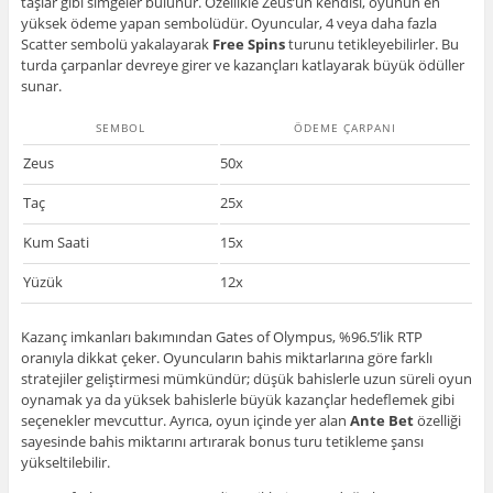
taşlar gibi simgeler bulunur. Özellikle Zeus’un kendisi, oyunun en
yüksek ödeme yapan sembolüdür. Oyuncular, 4 veya daha fazla
Scatter sembolü yakalayarak
Free Spins
turunu tetikleyebilirler. Bu
turda çarpanlar devreye girer ve kazançları katlayarak büyük ödüller
sunar.
SEMBOL
ÖDEME ÇARPANI
Zeus
50x
Taç
25x
Kum Saati
15x
Yüzük
12x
Kazanç imkanları bakımından Gates of Olympus, %96.5’lik RTP
oranıyla dikkat çeker. Oyuncuların bahis miktarlarına göre farklı
stratejiler geliştirmesi mümkündür; düşük bahislerle uzun süreli oyun
oynamak ya da yüksek bahislerle büyük kazançlar hedeflemek gibi
seçenekler mevcuttur. Ayrıca, oyun içinde yer alan
Ante Bet
özelliği
sayesinde bahis miktarını artırarak bonus turu tetikleme şansı
yükseltilebilir.