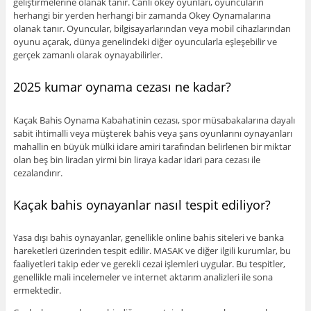
geliştirmelerine olanak tanır. Canlı okey oyunları, oyuncuların
herhangi bir yerden herhangi bir zamanda Okey Oynamalarına
olanak tanır. Oyuncular, bilgisayarlarından veya mobil cihazlarından
oyunu açarak, dünya genelindeki diğer oyuncularla eşleşebilir ve
gerçek zamanlı olarak oynayabilirler.
2025 kumar oynama cezası ne kadar?
Kaçak Bahis Oynama Kabahatinin cezası, spor müsabakalarına dayalı
sabit ihtimalli veya müşterek bahis veya şans oyunlarını oynayanları
mahallin en büyük mülki idare amiri tarafından belirlenen bir miktar
olan beş bin liradan yirmi bin liraya kadar idari para cezası ile
cezalandırır.
Kaçak bahis oynayanlar nasıl tespit ediliyor?
Yasa dışı bahis oynayanlar, genellikle online bahis siteleri ve banka
hareketleri üzerinden tespit edilir. MASAK ve diğer ilgili kurumlar, bu
faaliyetleri takip eder ve gerekli cezai işlemleri uygular. Bu tespitler,
genellikle mali incelemeler ve internet aktarım analizleri ile sona
ermektedir.