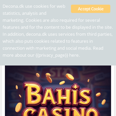
Decona.dk use cookies for web
Menu
Accept Cookie
statistics, analysis and
DECONA
marketing. Cookies are also required for several
features and for the content to be displayed in the site.
In addition, decona.dk uses services from third parties,
Bahiscom güncel giriş adresinde canlı rulet
which also puts cookies related to features in
heyecanı seni bekliyor
connection with marketing and social media. Read
Posted by
more about our {{privacy_page}} here.