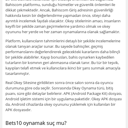
Bahiscom platformu, sunduğu hizmetler ve güvenlik önlemleri ile
dikkat çekmektedir. Ancak, Bahiscom Giriş adresinin güvenilirliği
hakkında kesin bir değerlendirme yapmadan önce, siteyi daha
ayrıntılı incelemek faydalı olacaktır. Okey sitelerinin amacı, insanların
keyifli bir şekilde zaman geçirmelerine yardımcı olmak ve okey
oyununu her yerde ve her zaman oynamalarına olanak sağlamaktır.
Platform, kullanıcıların tahminlerini detaylı bir şekilde incelemelerine
olanak tanıyan araçlar sunar. Bu sayede bahisçiler, geçmiş
performanslarını değerlendirerek gelecekteki kararlarını daha bilinçli
bir şekilde alabilirler. Kayıp bonusları, bahis oynarken kaybedilen
tutarların bir kısmının geri alınmasına olanak tanır. Bu tür bir teşvik,
kayıpları telafi etmek ve kullanıcılara ikinci bir şans sunmak amacıyla
tasarlanmıştır.
Real Okey Sitesine girildikten sonra önce salon sonra da oyuncu
durumuna göre oda seçilir. Sonrasında Okey Oynama türü, bitiş
puanı, süre gibi detaylar belirlenir. APK (Android Package Kit) dosyası,
Android işletim sistemi için bir uygulama paketidir. Okey APK dosyası
da, Android cihazlarda okey oyununu yüklemek için kullanılan bir
APK dosyasıdır.
Bets10 oynamak suç mu?