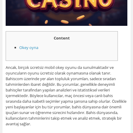
Content
Okey oyna
Ancak, birçok ücretsiz mobil okey oyunu da sunulmaktadır ve
oyuncuların oyunu ücretsiz olarak oynamasına olanak tanır.
Bahiscom üzerinde yer alan topluluk yorumları, sadece sıradan
tahminlerden ibaret değildir. Bu yorumlar, genellikle deneyimli
bahisçiler tarafından yapılan analizleri ve istatistiksel verileri
içermektedir. Böylece kullanıcılar, maç öncesi veya canlı bahis
sırasında daha isabetli seçimler yapma şansına sahip olurlar. Özellikle
yeni başlayanlar için bu tür yorumlar, bahis dünyasına dair önemli
ipuçları sunar ve öğrenme sürecini hızlandırır. Bahis dünyasında,
kullanıcıların tahminlerini takip etmek ve analiz etmek, stratejik bir
avantaj sağlar.